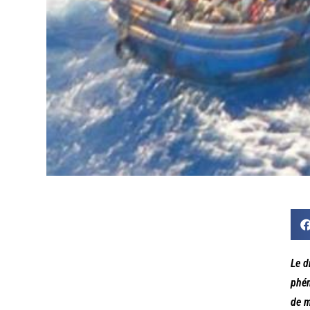
Le d
phén
de m