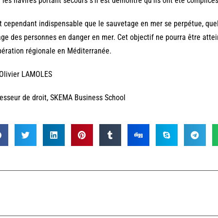
 les navires portant secours s’il est démontré qu’ils ont été complice
st cependant indispensable que le sauvetage en mer se perpétue, quelle
ge des personnes en danger en mer. Cet objectif ne pourra être attei
ération régionale en Méditerranée.
 Olivier LAMOLES
esseur de droit, SKEMA Business School