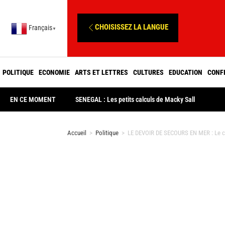
CHOISISSEZ LA LANGUE
Français
▼
POLITIQUE
ECONOMIE
ARTS ET LETTRES
CULTURES
EDUCATION
CONF
EN CE MOMENT
SENEGAL : Les petits calculs de Macky Sall
Accueil
>
Politique
>
LE DEVOIR DE SECOURS EN MER : Le c