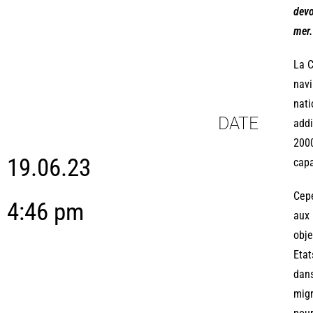
devo
mer.
La C
navi
nati
DATE
addi
2000
19.06.23
capa
Cepe
4:46 pm
aux 
obje
Etat
dans
migr