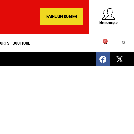
FAIRE UN DON
Mon compte
0
ORTS
BOUTIQUE
SENEGAL : Nomination d’un nouveau présiden