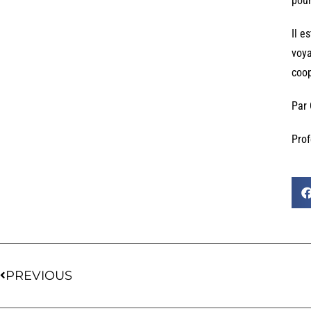
pour
Il e
voya
coop
Par
Prof
PREVIOUS