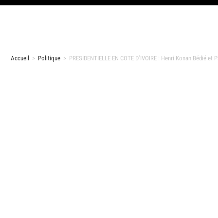
Accueil
>
Politique
>
PRESIDENTIELLE EN COTE D’IVOIRE : Henri Konan Bédié et Pa