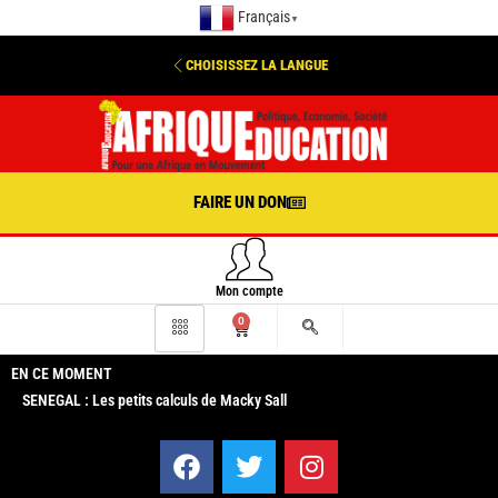
Français
▼
CHOISISSEZ LA LANGUE
FAIRE UN DON
Mon compte
0
EN CE MOMENT
SENEGAL : Les petits calculs de Macky Sall